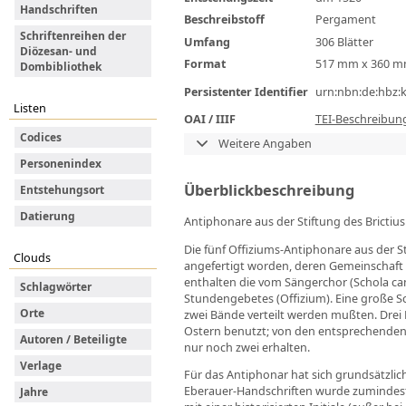
Handschriften
Beschreibstoff
Pergament
Schriftenreihen der
Umfang
306 Blätter
Diözesan- und
Format
517 mm x 360 
Dombibliothek
Persistenter Identifier
urn:nbn:de:hbz:
Listen
OAI / IIIF
TEI-Beschreibun
Codices
Weitere Angaben
Personenindex
Überblickbeschreibung
Entstehungsort
Datierung
Antiphonare aus der Stiftung des Brictiu
Die fünf Offiziums-Antiphonare aus der S
Clouds
angefertigt worden, deren Gemeinschaft ih
enthalten die vom Sängerchor (Schola 
Schlagwörter
Stundengebetes (Offizium). Eine große Sc
Orte
zwei Bände verteilt werden mußten. Drei 
Ostern benutzt; von den entsprechenden 
Autoren / Beteiligte
nur noch zwei erhalten.
Verlage
Für das Antiphonar hat sich grundsätzlic
Eberauer-Handschriften wurde zumindest d
Jahre