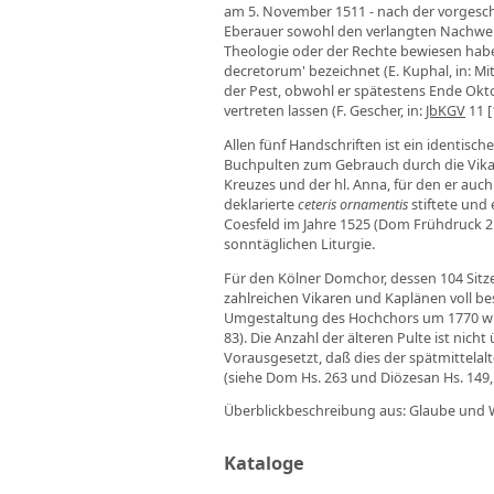
am 5. November 1511 - nach der vorgesch
Eberauer sowohl den verlangten Nachweis
Theologie oder der Rechte bewiesen haben.
decretorum' bezeichnet (E. Kuphal, in: M
der Pest, obwohl er spätestens Ende Ok
vertreten lassen (F. Gescher, in:
JbKGV
11 [
Allen fünf Handschriften ist ein identisch
Buchpulten zum Gebrauch durch die Vikare
Kreuzes und der hl. Anna, für den er auc
deklarierte
ceteris ornamentis
stiftete und 
Coesfeld im Jahre 1525 (Dom Frühdruck 21
sonntäglichen Liturgie.
Für den Kölner Domchor, dessen 104 Sit
zahlreichen Vikaren und Kaplänen voll b
Umgestaltung des Hochchors um 1770 wurd
83). Die Anzahl der älteren Pulte ist nich
Vorausgesetzt, daß dies der spätmittela
(siehe Dom Hs. 263 und Diözesan Hs. 149, 
Überblickbeschreibung aus: Glaube und W
Kataloge