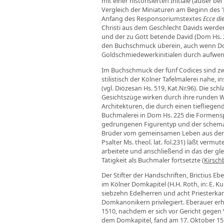
mit einer historisierten Initiale (außer 
Vergleich der Miniaturen am Beginn des '
Anfang des Responsoriumstextes
Ecce di
Christi aus dem Geschlecht Davids werde
und der zu Gott betende David (Dom Hs. 2
den Buchschmuck überein, auch wenn Dom 
Goldschmiedewerkinitialen durch aufwend
Im Buchschmuck der fünf Codices sind zw
stilistisch der Kölner Tafelmalerei nahe
(vgl. Diözesan Hs. 519, Kat.Nr.96). Die s
Gesichtszüge wirken durch ihre runden W
Architekturen, die durch einen tiefliege
Buchmalerei in Dom Hs. 225 die Formens
gedrungenen Figurentyp und der schemat
Brüder vom gemeinsamen Leben aus den Jah
Psalter Ms. theol. lat. fol.231) läßt ver
arbeitete und anschließend in das der g
Tätigkeit als Buchmaler fortsetzte (
Kirsc
Der Stifter der Handschriften, Brictius E
im Kölner Domkapitel (H.H. Roth, in: E. K
siebzehn Edelherren und acht Priesterk
Domkanonikern privilegiert. Eberauer erhi
1510, nachdem er sich vor Gericht gegen V
dem Domkapitel, fand am 17. Oktober 1510 