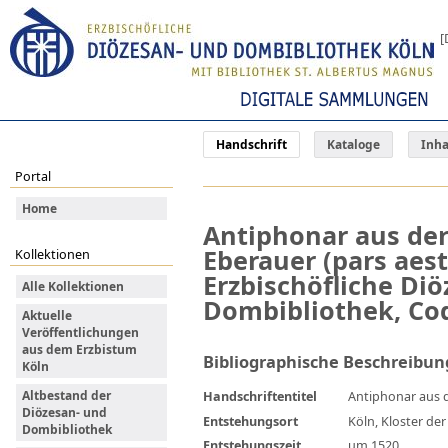
[
Handschrift
Kataloge
Inha
Portal
Home
Antiphonar aus der 
Eberauer (pars aesti
Kollektionen
Erzbischöfliche Di
Alle Kollektionen
Dombibliothek, Cod
Aktuelle
Veröffentlichungen
aus dem Erzbistum
Bibliographische Beschreibun
Köln
Altbestand der
Handschriftentitel
Antiphonar aus de
Diözesan- und
Entstehungsort
Köln, Kloster de
Dombibliothek
Entstehungszeit
um 1520