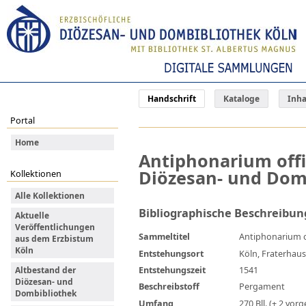
Handschrift
Kataloge
Inha
Portal
Home
Antiphonarium offic
Diözesan- und Domb
Kollektionen
Alle Kollektionen
Bibliographische Beschreibun
Aktuelle
Veröffentlichungen
Sammeltitel
Antiphonarium of
aus dem Erzbistum
Köln
Entstehungsort
Köln, Fraterhau
Entstehungszeit
1541
Altbestand der
Diözesan- und
Beschreibstoff
Pergament
Dombibliothek
Umfang
270 Bll. (+ 2 vorge