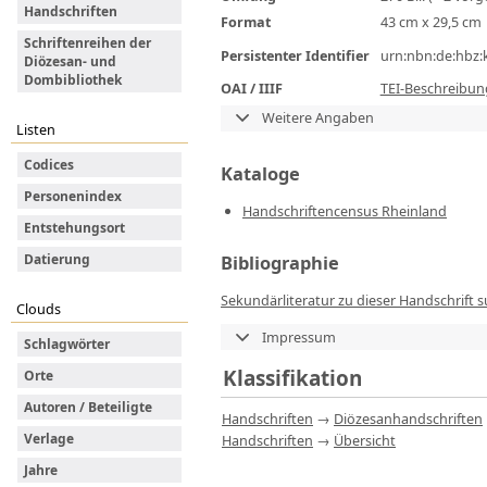
Handschriften
Format
43 cm x 29,5 cm
Schriftenreihen der
Persistenter Identifier
urn:nbn:de:hbz:
Diözesan- und
Dombibliothek
OAI / IIIF
TEI-Beschreibun
Weitere Angaben
Listen
Codices
Kataloge
Personenindex
Handschriftencensus Rheinland
Entstehungsort
Bibliographie
Datierung
Sekundärliteratur zu dieser Handschrift 
Clouds
Impressum
Schlagwörter
Klassifikation
Orte
Autoren / Beteiligte
Handschriften
→
Diözesanhandschriften
Verlage
Handschriften
→
Übersicht
Jahre