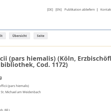
[DE]
[EN]
Publikation abliefern
|
Kontak
lt
Übersicht
Seite
ii (pars hiemalis) (Köln, Erzbischöf
ibliothek, Cod. 1172)
g
ficii (pars hiemalis)
s St. Michael am Weidenbach
h. Bll.)