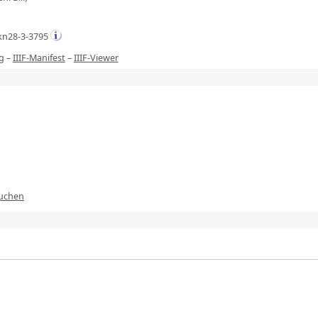
kn28-3-3795
g
–
IIIF-Manifest
–
IIIF-Viewer
suchen