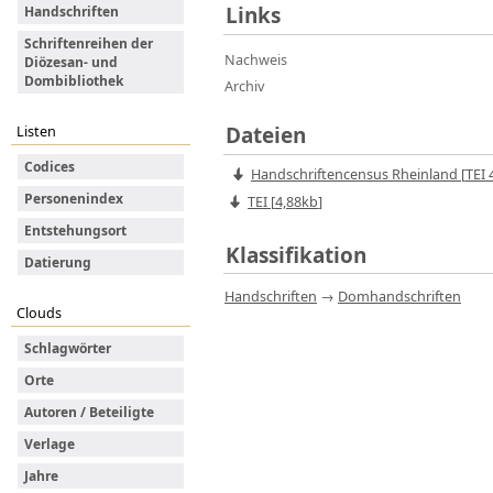
Links
Handschriften
Schriftenreihen der
Nachweis
Diözesan- und
Dombibliothek
Archiv
Dateien
Listen
Codices
Handschriftencensus Rheinland
[
TEI
4
Personenindex
TEI [
4,88kb
]
Entstehungsort
Klassifikation
Datierung
Handschriften
→
Domhandschriften
Clouds
Schlagwörter
Orte
Autoren / Beteiligte
Verlage
Jahre