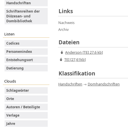
Handschriften
Links
Schriftenreihen der
Diözesan- und
Dombibliothek
Nachweis
Archiv
Listen
Dateien
Codices
Personenindex
Anderson
[
TEI
27.6 kb
]
TEI [
27,61kb
]
Entstehungsort
Datierung
Klassifikation
Clouds
Handschriften
→
Domhandschriften
Schlagwörter
Orte
Autoren / Beteiligte
Verlage
Jahre