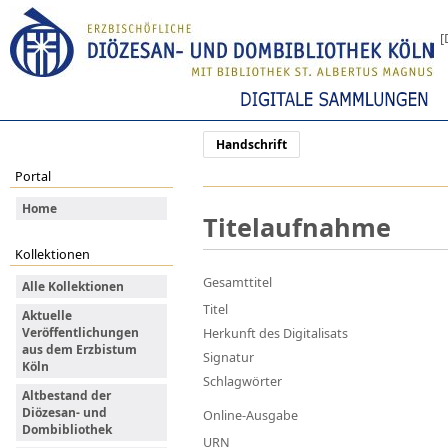
[
Handschrift
Portal
Home
Titelaufnahme
Kollektionen
Gesamttitel
Alle Kollektionen
Titel
Aktuelle
Veröffentlichungen
Herkunft des Digitalisats
aus dem Erzbistum
Signatur
Köln
Schlagwörter
Altbestand der
Diözesan- und
Online-Ausgabe
Dombibliothek
URN