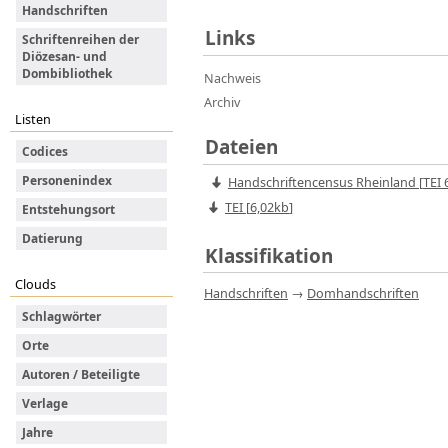
Handschriften
Links
Schriftenreihen der
Diözesan- und
Dombibliothek
Nachweis
Archiv
Listen
Dateien
Codices
Personenindex
Handschriftencensus Rheinland
[
TEI
6
TEI [
6,02kb
]
Entstehungsort
Datierung
Klassifikation
Clouds
Handschriften
→
Domhandschriften
Schlagwörter
Orte
Autoren / Beteiligte
Verlage
Jahre