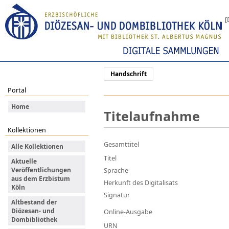
[
Handschrift
Portal
Home
Titelaufnahme
Kollektionen
Gesamttitel
Alle Kollektionen
Titel
Aktuelle
Veröffentlichungen
Sprache
aus dem Erzbistum
Herkunft des Digitalisats
Köln
Signatur
Altbestand der
Diözesan- und
Online-Ausgabe
Dombibliothek
URN