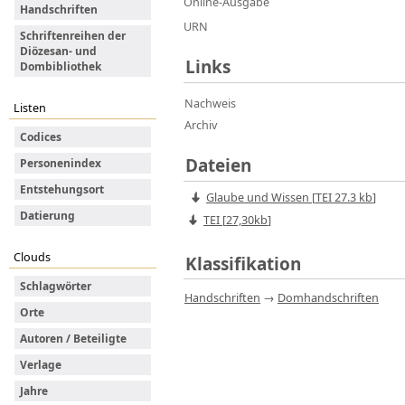
Online-Ausgabe
Handschriften
URN
Schriftenreihen der
Diözesan- und
Links
Dombibliothek
Nachweis
Listen
Archiv
Codices
Dateien
Personenindex
Entstehungsort
Glaube und Wissen
[
TEI
27.3 kb
]
Datierung
TEI [
27,30kb
]
Clouds
Klassifikation
Schlagwörter
Handschriften
→
Domhandschriften
Orte
Autoren / Beteiligte
Verlage
Jahre