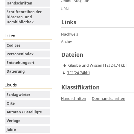
Online-Ausgabe
Handschriften
URN
Schriftenreihen der
Diözesan- und
Links
Dombibliothek
Nachweis
Listen
Archiv
Codices
Dateien
Personenindex
Entstehungsort
Glaube und Wissen
[
TEI
24.74 kb
]
Datierung
TEI [
24,74kb
]
Clouds
Klassifikation
Schlagwörter
Handschriften
→
Domhandschriften
Orte
Autoren / Beteiligte
Verlage
Jahre