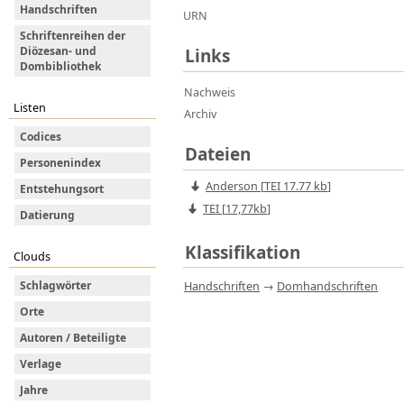
Handschriften
URN
Schriftenreihen der
Diözesan- und
Links
Dombibliothek
Nachweis
Listen
Archiv
Codices
Dateien
Personenindex
Anderson
[
TEI
17.77 kb
]
Entstehungsort
TEI [
17,77kb
]
Datierung
Klassifikation
Clouds
Handschriften
→
Domhandschriften
Schlagwörter
Orte
Autoren / Beteiligte
Verlage
Jahre