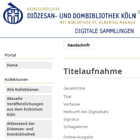
[
Handschrift
Portal
Home
Titelaufnahme
Kollektionen
Gesamttitel
Alle Kollektionen
Titel
Aktuelle
Veröffentlichungen
Verfasser
aus dem Erzbistum
Herkunft des Digitalisats
Köln
Signatur
Altbestand der
Schlagwörter
Diözesan- und
Dombibliothek
Online-Ausgabe