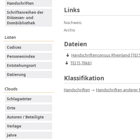
Handschriften
Links
Schriftenreihen der
Diözesan- und
Nachweis
Dombibliothek
Archiv
Listen
Dateien
Codices
Handschriftencensus Rheinland
[
TEI
5
Personenindex
TEI [
5,76kb
]
Entstehungsort
Datierung
Klassifikation
Clouds
Handschriften
→
Handschriften anderer
Schlagwörter
Orte
Autoren / Beteiligte
Verlage
Jahre