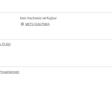
Kein Nachweis verfügbar
METS (OAI-PMH)
.75 kb
]
 Provenienzen