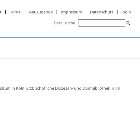
t
|
Home
|
Neuzugänge
|
Impressum
|
Datenschutz
|
Login
Detailsuche
itum in Köln, Erzbischöfliche Diözesan- und Dombibliothek, olim