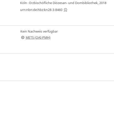
Köln : Erzbischöfliche Diözesan- und Dombibliothek, 2018
urn:nbn:de:hbz:kn28-3-8460
Kein Nachweis verfügbar
METS (OAI-PMH)