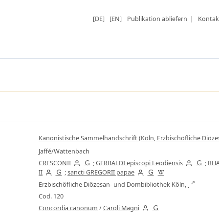
[DE]
[EN]
Publikation abliefern
|
Kontak
Kanonistische Sammelhandschrift (Köln, Erzbischöfliche Diöz
Jaffé/Wattenbach
CRESCONII
;
GERBALDI episcopi Leodiensis
;
RHA
II
;
sancti GREGORII papae
Erzbischöfliche Diözesan- und Dombibliothek Köln,
Cod. 120
Concordia canonum
/
Caroli Magni