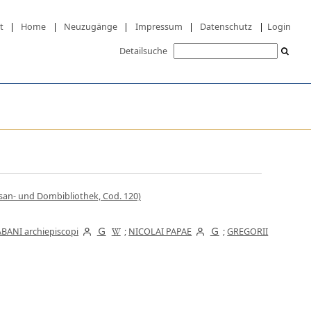
t
|
Home
|
Neuzugänge
|
Impressum
|
Datenschutz
|
Login
Detailsuche
esan- und Dombibliothek, Cod. 120)
BANI archiepiscopi
;
NICOLAI PAPAE
;
GREGORII