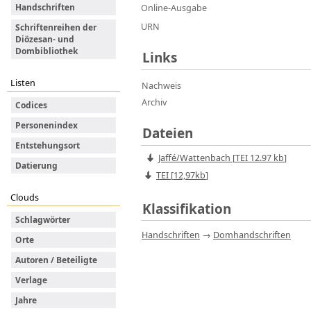
Handschriften
Online-Ausgabe
URN
Schriftenreihen der
Diözesan- und
Dombibliothek
Links
Listen
Nachweis
Archiv
Codices
Personenindex
Dateien
Entstehungsort
Jaffé/Wattenbach
[
TEI
12.97 kb
]
Datierung
TEI [
12,97kb
]
Clouds
Klassifikation
Schlagwörter
Handschriften
→
Domhandschriften
Orte
Autoren / Beteiligte
Verlage
Jahre