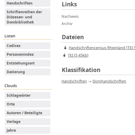
Links
Handschriften
Schriftenreihen der
Nachweis
Diözesan- und
Dombibliothek
Archiv
Dateien
Listen
Codices
Handschriftencensus Rheinland
[
TEI
5
Personenindex
TEI [
5,45kb
]
Entstehungsort
Klassifikation
Datierung
Handschriften
→
Domhandschriften
Clouds
Schlagwörter
Orte
Autoren / Beteiligte
Verlage
Jahre