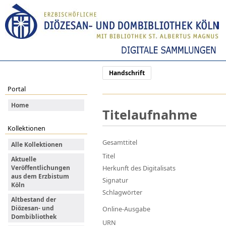
Handschrift
Portal
Home
Titelaufnahme
Kollektionen
Gesamttitel
Alle Kollektionen
Titel
Aktuelle
Veröffentlichungen
Herkunft des Digitalisats
aus dem Erzbistum
Signatur
Köln
Schlagwörter
Altbestand der
Diözesan- und
Online-Ausgabe
Dombibliothek
URN