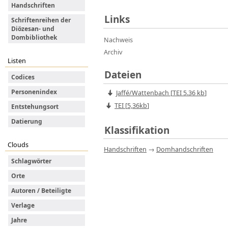
Handschriften
Links
Schriftenreihen der
Diözesan- und
Dombibliothek
Nachweis
Archiv
Listen
Dateien
Codices
Personenindex
Jaffé/Wattenbach
[
TEI
5.36 kb
]
TEI [
5,36kb
]
Entstehungsort
Datierung
Klassifikation
Clouds
Handschriften
→
Domhandschriften
Schlagwörter
Orte
Autoren / Beteiligte
Verlage
Jahre