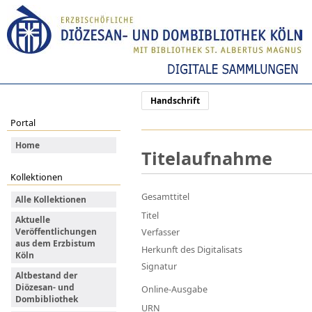
Handschrift
Portal
Home
Titelaufnahme
Kollektionen
Gesamttitel
Alle Kollektionen
Titel
Aktuelle
Veröffentlichungen
Verfasser
aus dem Erzbistum
Herkunft des Digitalisats
Köln
Signatur
Altbestand der
Diözesan- und
Online-Ausgabe
Dombibliothek
URN