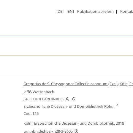
[DE]
[EN]
Publikation abliefern
|
Kontak
Gregorius de S. Chrysogono: Collectio canonum (Exc.) (Köln, E
Jaffé/Wattenbach
GREGORII CARDINALIS
Erzbischöfliche Diözesan- und Dombibliothek Köln,
Cod. 126
Köln : Erzbischöfliche Diözesan- und Dombibliothek, 2018
urn:nbn:de:hbz:kn28-3-8605