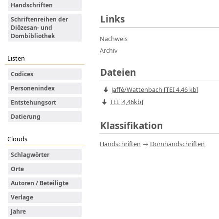
Handschriften
Links
Schriftenreihen der
Diözesan- und
Dombibliothek
Nachweis
Archiv
Listen
Dateien
Codices
Personenindex
Jaffé/Wattenbach
[
TEI
4.46 kb
]
TEI [
4,46kb
]
Entstehungsort
Datierung
Klassifikation
Clouds
Handschriften
→
Domhandschriften
Schlagwörter
Orte
Autoren / Beteiligte
Verlage
Jahre