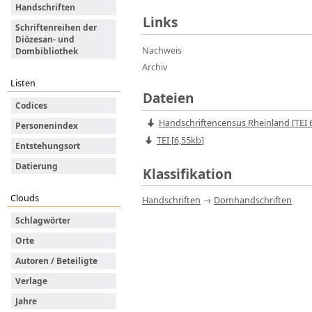
Handschriften
Links
Schriftenreihen der
Diözesan- und
Nachweis
Dombibliothek
Archiv
Listen
Dateien
Codices
Handschriftencensus Rheinland
[
TEI
6
Personenindex
TEI [
6,55kb
]
Entstehungsort
Datierung
Klassifikation
Clouds
Handschriften
→
Domhandschriften
Schlagwörter
Orte
Autoren / Beteiligte
Verlage
Jahre