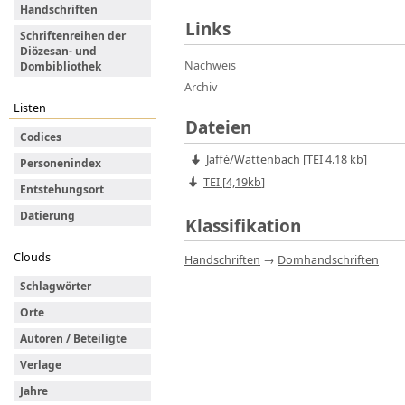
Handschriften
Links
Schriftenreihen der
Diözesan- und
Nachweis
Dombibliothek
Archiv
Listen
Dateien
Codices
Jaffé/Wattenbach
[
TEI
4.18 kb
]
Personenindex
TEI [
4,19kb
]
Entstehungsort
Datierung
Klassifikation
Clouds
Handschriften
→
Domhandschriften
Schlagwörter
Orte
Autoren / Beteiligte
Verlage
Jahre