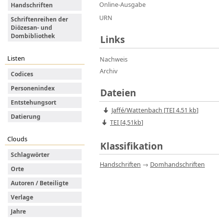
Online-Ausgabe
Handschriften
URN
Schriftenreihen der
Diözesan- und
Dombibliothek
Links
Listen
Nachweis
Archiv
Codices
Personenindex
Dateien
Entstehungsort
Jaffé/Wattenbach
[
TEI
4.51 kb
]
Datierung
TEI [
4,51kb
]
Clouds
Klassifikation
Schlagwörter
Handschriften
→
Domhandschriften
Orte
Autoren / Beteiligte
Verlage
Jahre