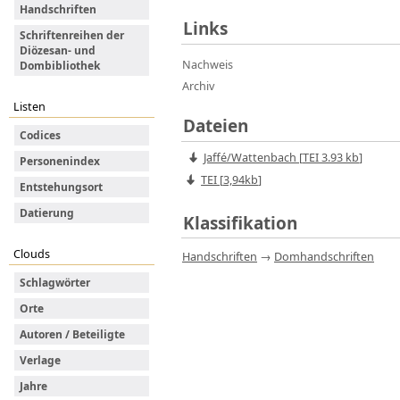
Handschriften
Links
Schriftenreihen der
Diözesan- und
Nachweis
Dombibliothek
Archiv
Listen
Dateien
Codices
Jaffé/Wattenbach
[
TEI
3.93 kb
]
Personenindex
TEI [
3,94kb
]
Entstehungsort
Datierung
Klassifikation
Clouds
Handschriften
→
Domhandschriften
Schlagwörter
Orte
Autoren / Beteiligte
Verlage
Jahre