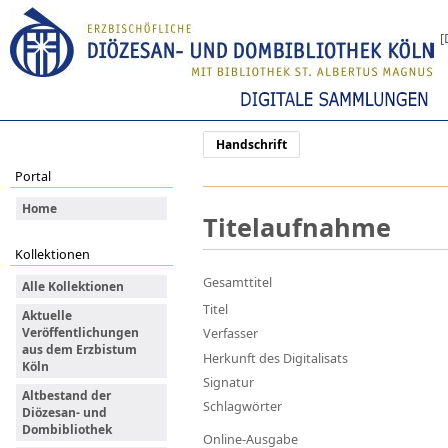
[
Handschrift
Portal
Home
Titelaufnahme
Kollektionen
Gesamttitel
Alle Kollektionen
Titel
Aktuelle
Veröffentlichungen
Verfasser
aus dem Erzbistum
Herkunft des Digitalisats
Köln
Signatur
Altbestand der
Schlagwörter
Diözesan- und
Dombibliothek
Online-Ausgabe