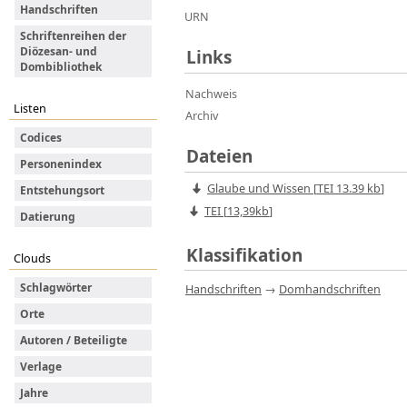
Handschriften
URN
Schriftenreihen der
Diözesan- und
Links
Dombibliothek
Nachweis
Listen
Archiv
Codices
Dateien
Personenindex
Glaube und Wissen
[
TEI
13.39 kb
]
Entstehungsort
TEI [
13,39kb
]
Datierung
Klassifikation
Clouds
Schlagwörter
Handschriften
→
Domhandschriften
Orte
Autoren / Beteiligte
Verlage
Jahre