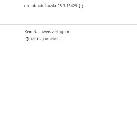
urn:nbn:de:hbz:kn28-3-15429
Kein Nachweis verfügbar
METS (OAI-PMH)