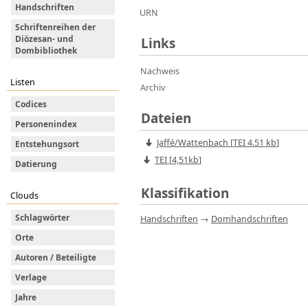
Handschriften
URN
Schriftenreihen der
Diözesan- und
Links
Dombibliothek
Nachweis
Listen
Archiv
Codices
Dateien
Personenindex
Jaffé/Wattenbach
[
TEI
4.51 kb
]
Entstehungsort
TEI [
4,51kb
]
Datierung
Klassifikation
Clouds
Schlagwörter
Handschriften
→
Domhandschriften
Orte
Autoren / Beteiligte
Verlage
Jahre