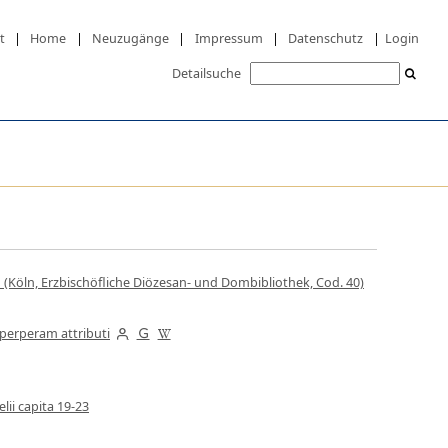
t
|
Home
|
Neuzugänge
|
Impressum
|
Datenschutz
|
Login
Detailsuche
Köln, Erzbischöfliche Diözesan- und Dombibliothek, Cod. 40)
erperam attributi
ii capita 19-23