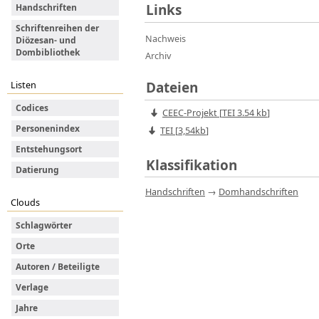
Links
Handschriften
Schriftenreihen der
Nachweis
Diözesan- und
Dombibliothek
Archiv
Dateien
Listen
Codices
CEEC-Projekt
[
TEI
3.54 kb
]
Personenindex
TEI [
3,54kb
]
Entstehungsort
Klassifikation
Datierung
Handschriften
→
Domhandschriften
Clouds
Schlagwörter
Orte
Autoren / Beteiligte
Verlage
Jahre