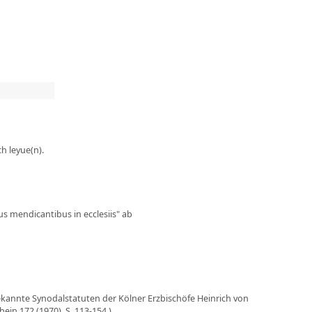
ch leyue(n).
us mendicantibus in ecclesiis" ab
ekannte Synodalstatuten der Kölner Erzbischöfe Heinrich von
ein 172 (1970), S. 113-154.)