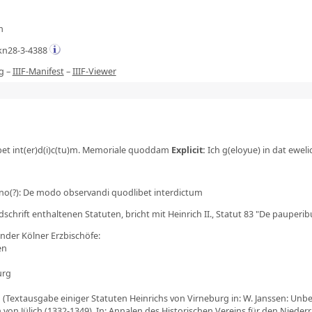
m
kn28-3-4388
g
–
IIIF-Manifest
–
IIIF-Viewer
et int(er)d(i)c(tu)m. Memoriale quoddam
Explicit
:
Ich g(eloyue) in dat eweli
o(?): De modo observandi quodlibet interdictum
schrift enthaltenen Statuten, bricht mit Heinrich II., Statut 83 "De pauperib
ender Kölner Erzbischöfe:
en
urg
 (Textausgabe einiger Statuten Heinrichs von Virneburg in: W. Janssen: Unb
on Jülich (1332-1349). In: Annalen des Historischen Vereins für den Niederrh