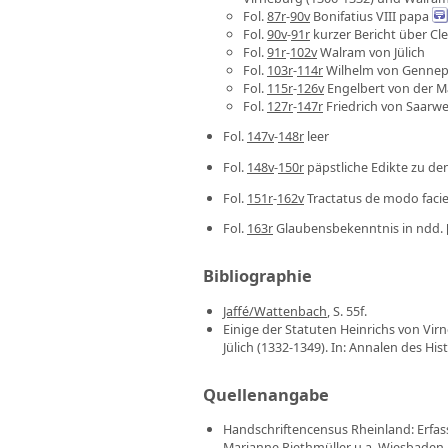
Fol.
87r
-
90v
Bonifatius VIII papa
Fol.
90v
-
91r
kurzer Bericht über Cl
Fol.
91r
-
102v
Walram von Jülich
Fol.
103r
-
114r
Wilhelm von Genne
Fol.
115r
-
126v
Engelbert von der M
Fol.
127r
-
147r
Friedrich von Saarw
Fol.
147v
-
148r
leer
Fol.
148v
-
150r
päpstliche Edikte zu den 
Fol.
151r
-
162v
Tractatus de modo facie
Fol.
163r
Glaubensbekenntnis in ndd. 
Bibliographie
Jaffé/Wattenbach
, S. 55f.
Einige der Statuten Heinrichs von Vir
Jülich (1332-1349). In: Annalen des His
Quellenangabe
Handschriftencensus Rheinland: Erfass
Marianne Riethmüller u.a. Wiesbaden 