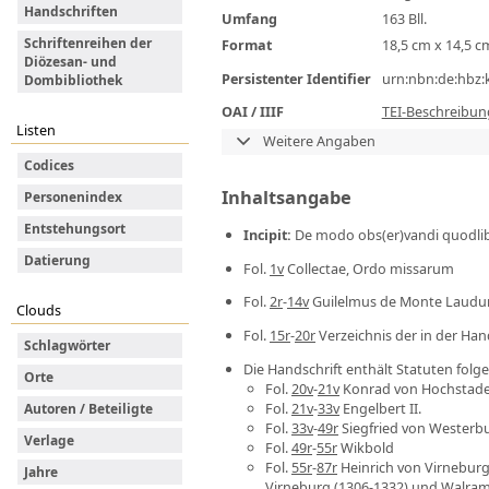
Handschriften
Umfang
163 Bll.
Schriftenreihen der
Format
18,5 cm x 14,5 c
Diözesan- und
Persistenter Identifier
urn:nbn:de:hbz:
Dombibliothek
OAI / IIIF
TEI-Beschreibun
Listen
Weitere Angaben
Codices
Inhaltsangabe
Personenindex
Entstehungsort
Incipit
:
De modo obs(er)vandi quodlib
Datierung
Fol.
1v
Collectae, Ordo missarum
Fol.
2r
-
14v
Guilelmus de Monte Laudun
Clouds
Fol.
15r
-
20r
Verzeichnis der in der Hand
Schlagwörter
Die Handschrift enthält Statuten folg
Orte
Fol.
20v
-
21v
Konrad von Hochstad
Fol.
21v
-
33v
Engelbert II.
Autoren / Beteiligte
Fol.
33v
-
49r
Siegfried von Westerb
Verlage
Fol.
49r
-
55r
Wikbold
Fol.
55r
-
87r
Heinrich von Virneburg
Jahre
Virneburg (1306-1332) und Walram v