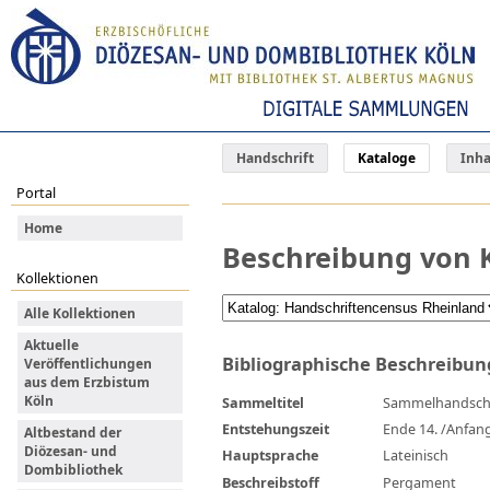
Handschrift
Kataloge
Inha
Portal
Home
Beschreibung von K
Kollektionen
Alle Kollektionen
Aktuelle
Bibliographische Beschreibun
Veröffentlichungen
aus dem Erzbistum
Köln
Sammeltitel
Sammelhandschr
Entstehungszeit
Ende 14. /Anfang 
Altbestand der
Diözesan- und
Hauptsprache
Lateinisch
Dombibliothek
Beschreibstoff
Pergament