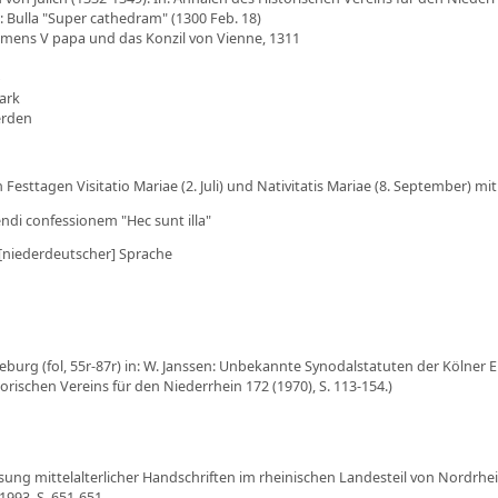
: Bulla "Super cathedram" (1300 Feb. 18)
emens V papa und das Konzil von Vienne, 1311
p
ark
erden
Festtagen Visitatio Mariae (2. Juli) und Nativitatis Mariae (8. September) mit
ndi confessionem "Hec sunt illa"
[niederdeutscher] Sprache
neburg (fol, 55r-87r) in: W. Janssen: Unbekannte Synodalstatuten der Kölner
torischen Vereins für den Niederrhein 172 (1970), S. 113-154.)
ung mittelalterlicher Handschriften im rheinischen Landesteil von Nordrhe
1993. S. 651-651