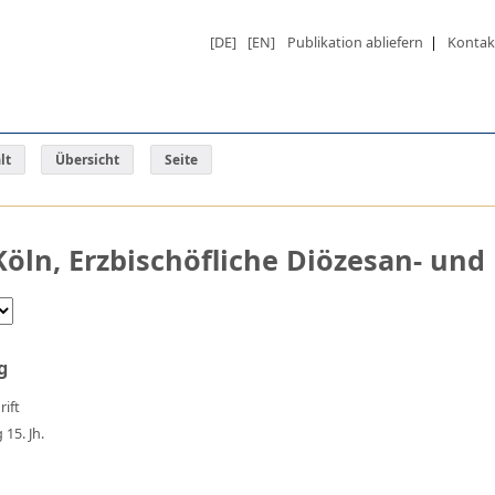
[DE]
[EN]
Publikation abliefern
|
Kontak
lt
Übersicht
Seite
öln, Erzbischöfliche Diözesan- und
g
ift
15. Jh.