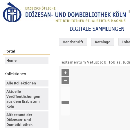
[
Handschrift
Kataloge
Inha
Portal
Home
Testamentum Vetus: Iob, Tobias, Iudit
+
Kollektionen
−
Alle Kollektionen
Aktuelle
Veröffentlichungen
aus dem Erzbistum
Köln
Altbestand der
Diözesan- und
Dombibliothek