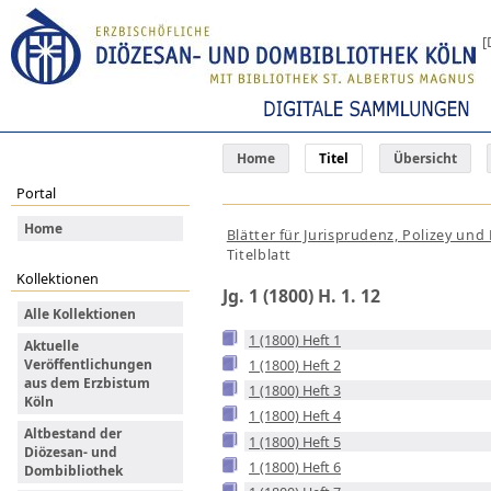
[
Home
Titel
Übersicht
Portal
Home
Blätter für Jurisprudenz, Polizey un
Titelblatt
Kollektionen
Jg. 1 (1800) H. 1. 12
Alle Kollektionen
1 (1800) Heft 1
Aktuelle
Veröffentlichungen
1 (1800) Heft 2
aus dem Erzbistum
1 (1800) Heft 3
Köln
1 (1800) Heft 4
Altbestand der
1 (1800) Heft 5
Diözesan- und
1 (1800) Heft 6
Dombibliothek