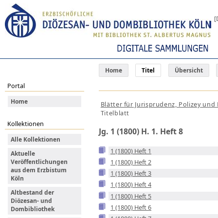
[
Home
Titel
Übersicht
Portal
Home
Blätter für Jurisprudenz, Polizey un
Titelblatt
Kollektionen
Jg. 1 (1800) H. 1. Heft 8
Alle Kollektionen
1 (1800) Heft 1
Aktuelle
Veröffentlichungen
1 (1800) Heft 2
aus dem Erzbistum
1 (1800) Heft 3
Köln
1 (1800) Heft 4
Altbestand der
1 (1800) Heft 5
Diözesan- und
1 (1800) Heft 6
Dombibliothek