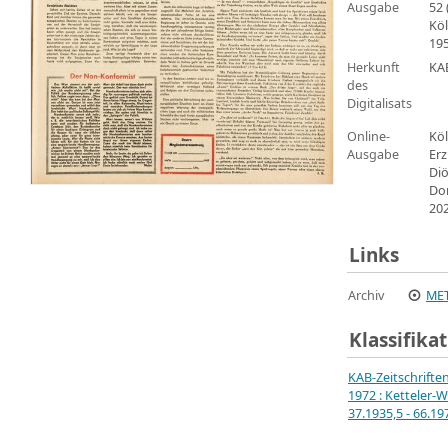
Ausgabe
52 
Köl
19
Herkunft
KA
des
Digitalisats
Online-
Köl
Ausgabe
Erz
Di
Do
20
Links
Archiv
MET
Klassifika
KAB-Zeitschrifte
1972 : Ketteler-W
37.1935,5 - 66.19