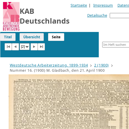
Startseite
|
Impressum
Daten
KAB
Detailsuche
Deutschlands
Titel
Übersicht
Seite
Westdeutsche Arbeiterzeitung. 1899-1934
2 (1900)
Nummer 16. (1900) M. Gladbach, den 21. April 1900