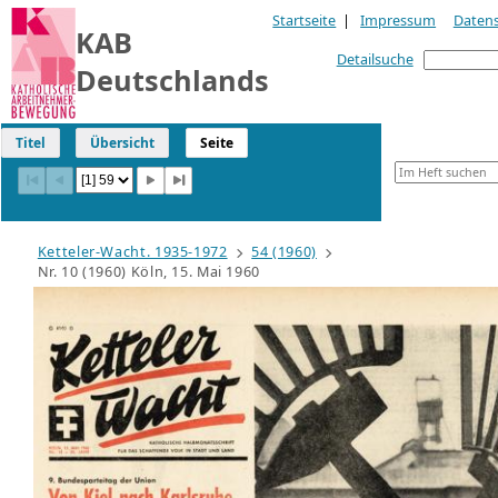
Startseite
|
Impressum
Daten
KAB
Detailsuche
Deutschlands
Titel
Übersicht
Seite
Ketteler-Wacht. 1935-1972
54 (1960)
Nr. 10 (1960) Köln, 15. Mai 1960