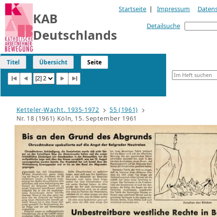
Startseite
|
Impressum
Daten
KAB
Detailsuche
Deutschlands
Titel
Übersicht
Seite
Ketteler-Wacht. 1935-1972
55 (1961)
Nr. 18 (1961) Köln, 15. September 1961