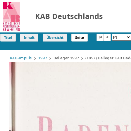
KAB Deutschlands
Titel
Inhalt
Übersicht
Seite
KAB-Impuls
1997
Beileger 1997
(1997) Beileger KAB B