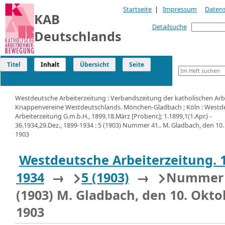
Startseite
|
Impressum
Daten
KAB
Detailsuche
Deutschlands
Titel
Inhalt
Übersicht
Seite
Westdeutsche Arbeiterzeitung : Verbandszeitung der katholischen Arb
Knappenvereine Westdeutschlands. Mönchen-Gladbach ; Köln : Westd
Arbeiterzeitung G.m.b.H., 1899,18.März [Probenr.]; 1.1899,1(1.Apr.) -
36.1934,29.Dez., 1899-1934 : 5 (1903) Nummer 41.. M. Gladbach, den 10
1903
Westdeutsche Arbeiterzeitung. 
1934
→
5 (1903)
→
Nummer 
(1903) M. Gladbach, den 10. Okto
1903