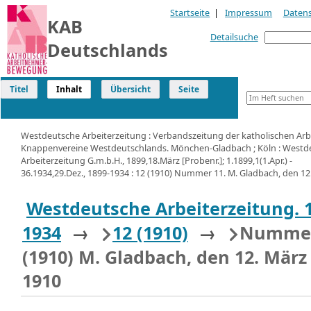
Startseite
|
Impressum
Daten
KAB
Detailsuche
Deutschlands
Titel
Inhalt
Übersicht
Seite
Westdeutsche Arbeiterzeitung : Verbandszeitung der katholischen Arb
Knappenvereine Westdeutschlands. Mönchen-Gladbach ; Köln : Westd
Arbeiterzeitung G.m.b.H., 1899,18.März [Probenr.]; 1.1899,1(1.Apr.) -
36.1934,29.Dez., 1899-1934 : 12 (1910) Nummer 11. M. Gladbach, den 12
Westdeutsche Arbeiterzeitung. 
1934
→
12 (1910)
→
Nummer
(1910) M. Gladbach, den 12. März
1910