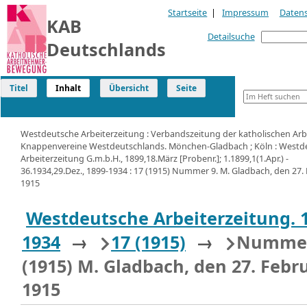
Startseite
|
Impressum
Daten
KAB
Detailsuche
Deutschlands
Titel
Inhalt
Übersicht
Seite
Westdeutsche Arbeiterzeitung : Verbandszeitung der katholischen Arb
Knappenvereine Westdeutschlands. Mönchen-Gladbach ; Köln : Westd
Arbeiterzeitung G.m.b.H., 1899,18.März [Probenr.]; 1.1899,1(1.Apr.) -
36.1934,29.Dez., 1899-1934 : 17 (1915) Nummer 9. M. Gladbach, den 27.
1915
Westdeutsche Arbeiterzeitung. 
1934
→
17 (1915)
→
Nummer
(1915) M. Gladbach, den 27. Febr
1915