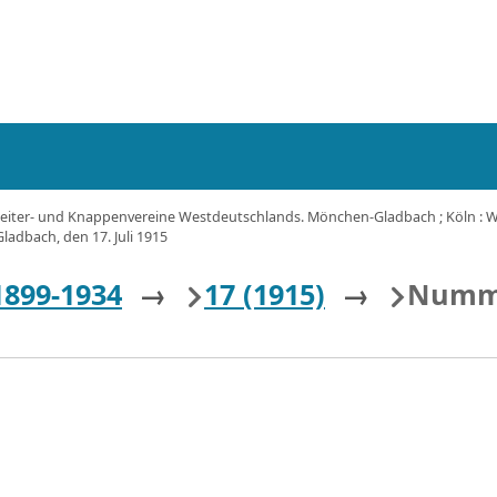
eiter- und Knappenvereine Westdeutschlands. Mönchen-Gladbach ; Köln : Wes
Gladbach, den 17. Juli 1915
1899-1934
→
17 (1915)
→
Numme