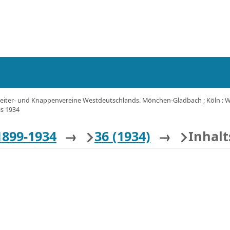
eiter- und Knappenvereine Westdeutschlands. Mönchen-Gladbach ; Köln : Wes
is 1934
1899-1934
→
36 (1934)
→
Inhalt