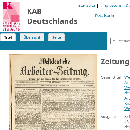
Startseite
|
Impressum
Da
KAB
Detailsuche
Deutschlands
Titel
Übersicht
Seite
Zeitung
Gesamttitel
We
Arb
Ve
der
Arb
Kn
We
Ausgabe
3 
48.
de