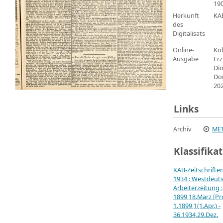
19
Herkunft
KA
des
Digitalisats
Online-
Köl
Ausgabe
Erz
Di
Do
20
Links
Archiv
MET
Klassifika
KAB-Zeitschrifte
1934 : Westdeut
Arbeiterzeitung :
1899,18.März [Pro
1.1899,1(1.Apr.) -
36.1934,29.Dez.