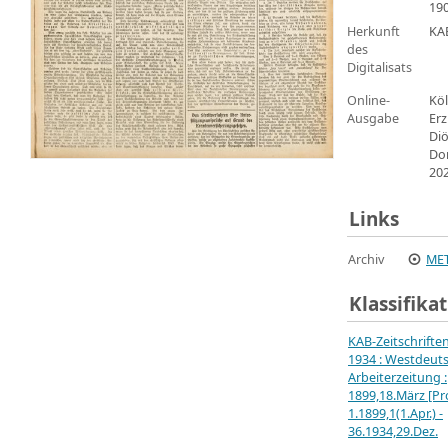
19
Herkunft
KA
des
Digitalisats
Online-
Köl
Ausgabe
Erz
Di
Do
20
Links
Archiv
MET
Klassifika
KAB-Zeitschrifte
1934 : Westdeut
Arbeiterzeitung :
1899,18.März [Pro
1.1899,1(1.Apr.) -
36.1934,29.Dez.