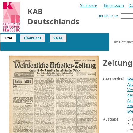
Startseite
|
Impressum
Da
KAB
Detailsuche
Deutschlands
Titel
Übersicht
Seite
Zeitung
Gesamttitel
We
Arb
Ve
der
Arb
Kn
We
Ausgabe
8 
2. 
den