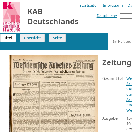
Startseite
|
Impressum
Da
KAB
Detailsuche
Deutschlands
Titel
Übersicht
Seite
Zeitung
Gesamttitel
We
Arb
Ve
der
Arb
Kn
We
Ausgabe
15
16.
den