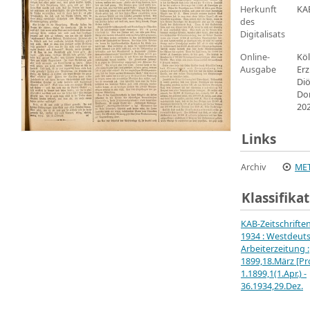
Herkunft
KA
des
Digitalisats
Online-
Köl
Ausgabe
Erz
Di
Do
20
Links
Archiv
MET
Klassifika
KAB-Zeitschrifte
1934 : Westdeut
Arbeiterzeitung :
1899,18.März [Pro
1.1899,1(1.Apr.) -
36.1934,29.Dez.