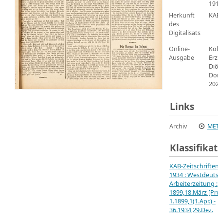
19
Herkunft
KA
des
Digitalisats
Online-
Köl
Ausgabe
Erz
Di
Do
20
Links
Archiv
MET
Klassifika
KAB-Zeitschrifte
1934 : Westdeut
Arbeiterzeitung :
1899,18.März [Pro
1.1899,1(1.Apr.) -
36.1934,29.Dez.