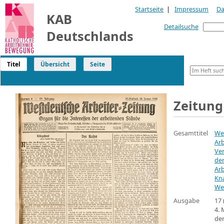
Startseite
|
Impressum
Da
KAB
Detailsuche
Deutschlands
Titel
Übersicht
Seite
Zeitung
Gesamttitel
We
Arb
Ve
der
Arb
Kn
We
Ausgabe
17
4. 
den