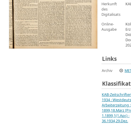
Herkunft
KA
des
Digitalisats
Online-
Köl
Ausgabe
Erz
Di
Do
20
Links
Archiv
MET
Klassifika
KAB-Zeitschrifte
1934 : Westdeut
Arbeiterzeitung :
1899,18.März [Pro
1.1899,1(1.Apr.) -
36.1934,29.Dez.