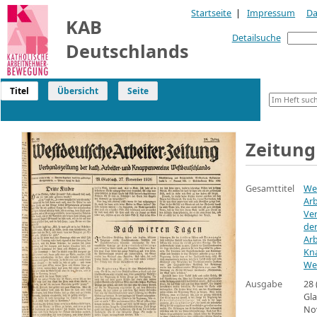
Startseite
|
Impressum
Da
KAB
Detailsuche
Deutschlands
Titel
Übersicht
Seite
Zeitung
Gesamttitel
We
Arb
Ve
der
Arb
Kn
We
Ausgabe
28 
Gla
No