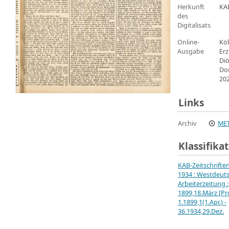
Herkunft
KA
des
Digitalisats
Online-
Köl
Ausgabe
Erz
Di
Do
20
Links
Archiv
MET
Klassifika
KAB-Zeitschrifte
1934 : Westdeut
Arbeiterzeitung :
1899,18.März [Pro
1.1899,1(1.Apr.) -
36.1934,29.Dez.