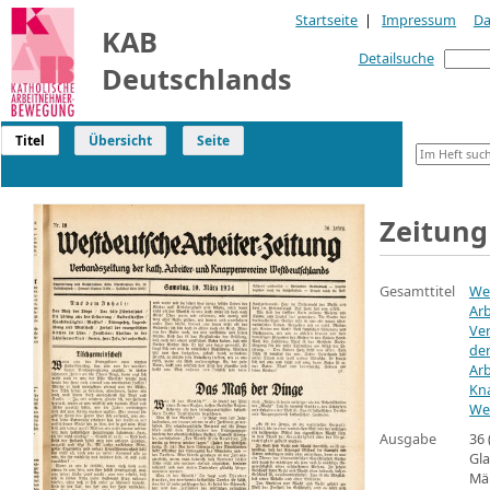
Startseite
|
Impressum
Da
KAB
Detailsuche
Deutschlands
Titel
Übersicht
Seite
Zeitung
Gesamttitel
We
Arb
Ve
der
Arb
Kn
We
Ausgabe
36 
Gla
Mä