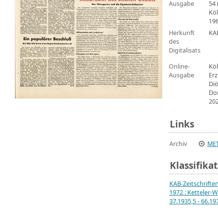
Ausgabe
54 
Köl
19
Herkunft
KA
des
Digitalisats
Online-
Köl
Ausgabe
Erz
Di
Do
20
Links
Archiv
MET
Klassifika
KAB-Zeitschrifte
1972 : Ketteler-W
37.1935,5 - 66.19