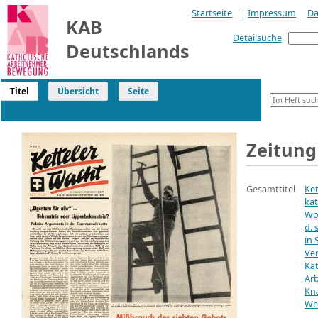
Startseite
|
Impressum
Da
KAB
Detailsuche
Deutschlands
Titel
Übersicht
Seite
Zeitung
Gesamttitel
Ket
kat
Woc
d. 
in 
Ve
Ka
Arb
Kn
We