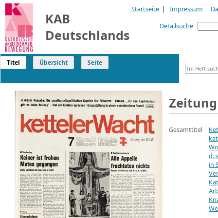
Startseite
|
Impressum
Da
KAB
Detailsuche
Deutschlands
Titel
Übersicht
Seite
Zeitung
Gesamttitel
Ket
kat
Woc
d. 
in 
Ve
Ka
Arb
Kn
We