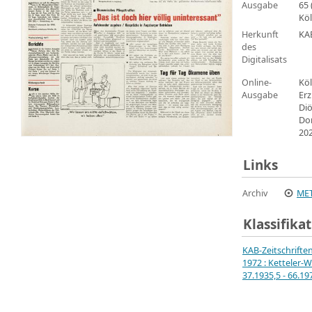
Ausgabe
65 
Köl
Herkunft
KA
des
Digitalisats
Online-
Köl
Ausgabe
Erz
Di
Do
20
Links
Archiv
MET
Klassifika
KAB-Zeitschrifte
1972 : Ketteler-W
37.1935,5 - 66.19