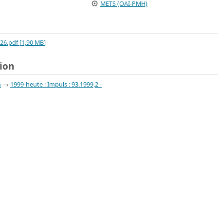
METS (OAI-PMH)
6.pdf [
1,90 MB
]
tion
n
→
1999-heute : Impuls : 93.1999,2 -