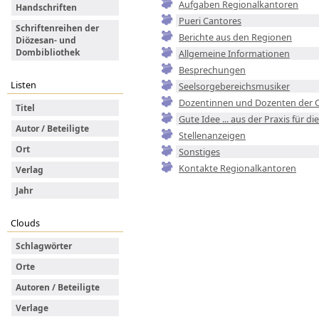
Aufgaben Regionalkantoren
Handschriften
Pueri Cantores
Schriftenreihen der
Berichte aus den Regionen
Diözesan- und
Dombibliothek
Allgemeine Informationen
Besprechungen
Listen
Seelsorgebereichsmusiker
Dozentinnen und Dozenten der C
Titel
Gute Idee ... aus der Praxis für di
Autor / Beteiligte
Stellenanzeigen
Ort
Sonstiges
Kontakte Regionalkantoren
Verlag
Jahr
Clouds
Schlagwörter
Orte
Autoren / Beteiligte
Verlage