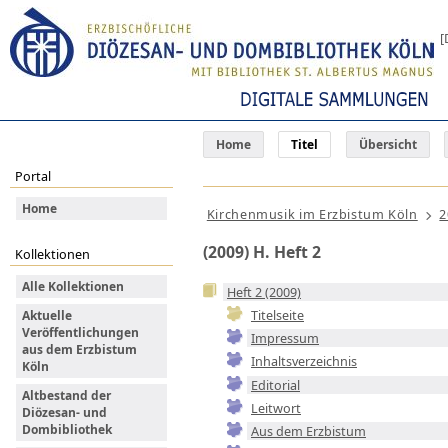
[
Home
Titel
Übersicht
Portal
Home
Kirchenmusik im Erzbistum Köln
2
(2009) H. Heft 2
Kollektionen
Alle Kollektionen
Heft 2 (2009)
Titelseite
Aktuelle
Veröffentlichungen
Impressum
aus dem Erzbistum
Inhaltsverzeichnis
Köln
Editorial
Altbestand der
Leitwort
Diözesan- und
Dombibliothek
Aus dem Erzbistum