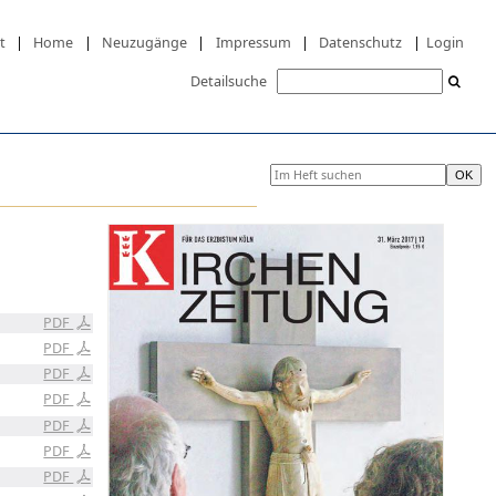
t
|
Home
|
Neuzugänge
|
Impressum
|
Datenschutz
|
Login
Detailsuche
PDF
PDF
PDF
PDF
PDF
PDF
PDF