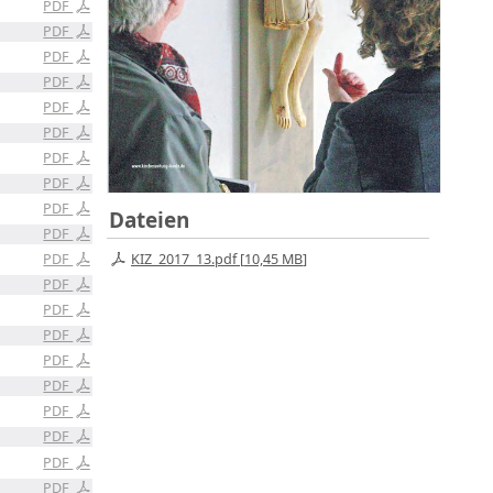
PDF
PDF
PDF
PDF
PDF
PDF
PDF
PDF
PDF
Dateien
PDF
KIZ_2017_13.pdf [
10,45 MB
]
PDF
PDF
PDF
PDF
PDF
PDF
PDF
PDF
PDF
PDF