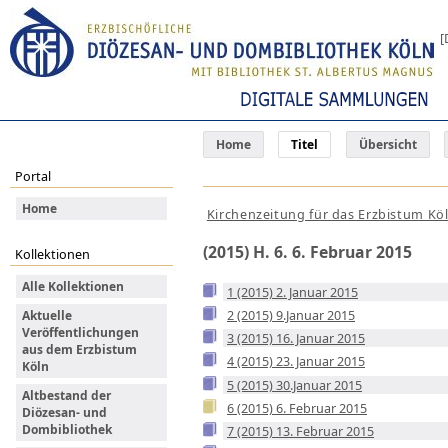
[
Home
Titel
Übersicht
Portal
Home
Kirchenzeitung für das Erzbistum Kö
(2015) H. 6. 6. Februar 2015
Kollektionen
Alle Kollektionen
1 (2015) 2. Januar 2015
2 (2015) 9.Januar 2015
Aktuelle
Veröffentlichungen
3 (2015) 16. Januar 2015
aus dem Erzbistum
4 (2015) 23. Januar 2015
Köln
5 (2015) 30.Januar 2015
Altbestand der
6 (2015) 6. Februar 2015
Diözesan- und
Dombibliothek
7 (2015) 13. Februar 2015