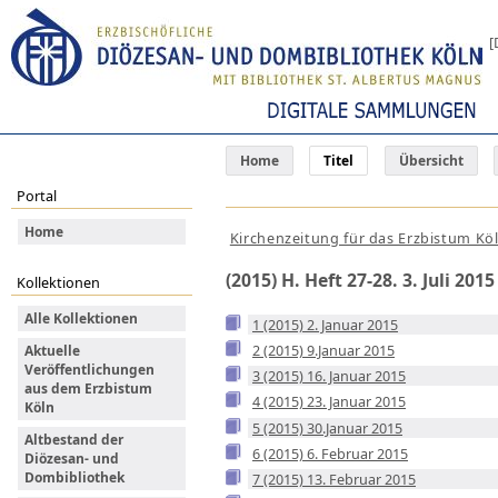
[
Home
Titel
Übersicht
Portal
Home
Kirchenzeitung für das Erzbistum Kö
(2015) H. Heft 27-28. 3. Juli 2015
Kollektionen
Alle Kollektionen
1 (2015) 2. Januar 2015
2 (2015) 9.Januar 2015
Aktuelle
Veröffentlichungen
3 (2015) 16. Januar 2015
aus dem Erzbistum
4 (2015) 23. Januar 2015
Köln
5 (2015) 30.Januar 2015
Altbestand der
6 (2015) 6. Februar 2015
Diözesan- und
Dombibliothek
7 (2015) 13. Februar 2015