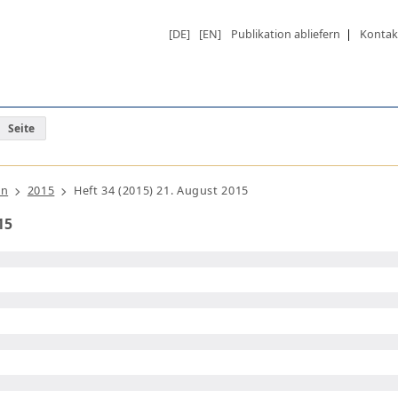
[DE]
[EN]
Publikation abliefern
|
Kontak
Seite
ln
2015
Heft 34 (2015) 21. August 2015
15