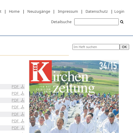
t
|
Home
|
Neuzugänge
|
Impressum
|
Datenschutz
|
Login
Detailsuche
PDF
PDF
PDF
PDF
PDF
PDF
PDF