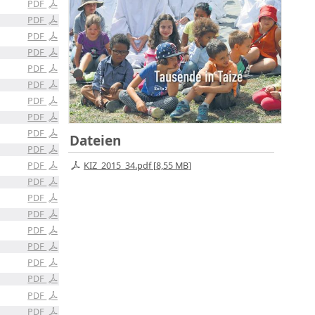
PDF
PDF
PDF
PDF
PDF
PDF
PDF
PDF
PDF
Dateien
PDF
KIZ_2015_34.pdf [
8,55 MB
]
PDF
PDF
PDF
PDF
PDF
PDF
PDF
PDF
PDF
PDF