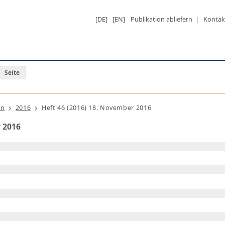
[DE]
[EN]
Publikation abliefern
|
Kontak
Seite
ln
2016
Heft 46 (2016) 18. November 2016
r 2016