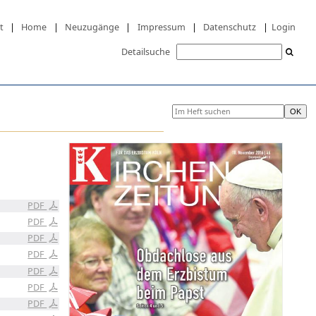
t
|
Home
|
Neuzugänge
|
Impressum
|
Datenschutz
|
Login
Detailsuche
PDF
PDF
PDF
PDF
PDF
PDF
PDF