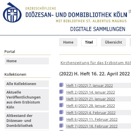
[
Home
Titel
Übersicht
Portal
Home
Kirchenzeitung für das Erzbistum Kö
(2022) H. Heft 16. 22. April 2022
Kollektionen
Alle Kollektionen
Heft 1 (2022) 7. Januar 2022
Heft 2 (2022) 14. Januar 2022
Aktuelle
Veröffentlichungen
Heft 3 (2022) 21. Januar 2022
aus dem Erzbistum
Heft 4 (2022) 28. Januar 2022
Köln
Heft 5 (2022) 4. Februar 2022
Altbestand der
Heft 6 (2022) 11. Februar 2022
Diözesan- und
Dombibliothek
Heft 7 (2022) 18. Februar 2022